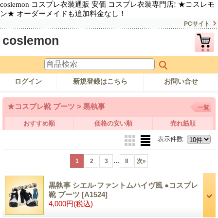
coslemon コスプレ衣装通販 安価 コスプレ衣装専門店! ★コスレモ
ン★ オーダーメイドも追加料金なし！
PCサイト
coslemon
ログイン
新規登録はこちら
お問い合せ
★コスプレ靴 ブーツ > 黒執事
一覧
おすすめ順
価格の安い順
売れ筋順
表示件数
:
...
1
2
3
8
次
»
黒執事 シエル·ファントムハイヴ風 ●コスプレ
靴 ブーツ
[A1524]
4,000円
(税込)