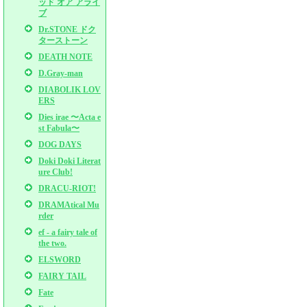
ッド オア アライ
ブ
Dr.STONE ドク
ターストーン
DEATH NOTE
D.Gray-man
DIABOLIK LOV
ERS
Dies irae 〜Acta e
st Fabula〜
DOG DAYS
Doki Doki Literat
ure Club!
DRACU-RIOT!
DRAMAtical Mu
rder
ef - a fairy tale of
the two.
ELSWORD
FAIRY TAIL
Fate