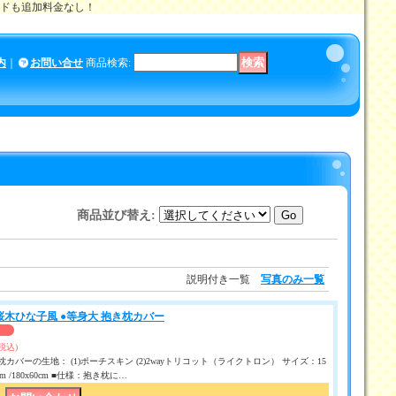
メイドも追加料金なし！
内
｜
お問い合せ
商品検索
:
商品並び替え
:
説明付き一覧
写真のみ一覧
桜木ひな子風 ●等身大 抱き枕カバー
(税込)
カバーの生地： (1)ポーチスキン (2)2wayトリコット（ライクトロン） サイズ：15
50 cm /180x60cm ■仕様：抱き枕に…