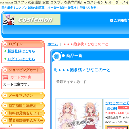
coslemon コスプレ衣装通販 安価 コスプレ衣装専門店! ★コスレモン★ オーダー
国内最多！コスプレ衣装の卸直販！オーダー衣装も卸価格！見積もり無料！
ご利用案
ログイン
ホーム
｜
▲▲▲抱き枕 > ひなこのーと
新規登録はこちら
商品一覧
ログインはこちら
▲▲▲抱き枕 > ひなこのーと
ショッピングカート
カートの中身
登録アイテム数
:
1件
カートは空です。
メールマガジン
ひなこのーと 
特定商取引法表示
[B0650]
無料お見積もりフォー
2,900円～4,600円
ム
■新品未使用 抱き枕
業者様卸売申込みペー
0x50 cm / 160x
ジ