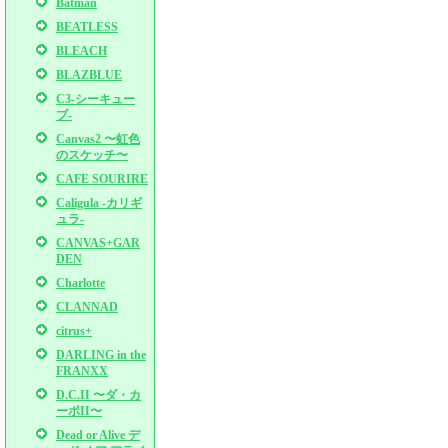
Batman
BEATLESS
BLEACH
BLAZBLUE
C3-シーキュー
ブ-
Canvas2 〜虹色
のスケッチ〜
CAFE SOURIRE
Caligula -カリギ
ュラ-
CANVAS+GAR
DEN
Charlotte
CLANNAD
citrus+
DARLING in the
FRANXX
D.C.II 〜ダ・カ
ーポII〜
Dead or Alive デ