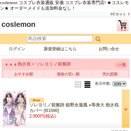
coslemon コスプレ衣装通販 安価 コスプレ衣装専門店! ★コスレモ
ン★ オーダーメイドも追加料金なし！
PCサイト
coslemon
ログイン
新規登録はこちら
お問い合せ
▲▲▲抱き枕 > ソレヨリノ前奏詩
一覧
おすすめ順
価格の安い順
売れ筋順
表示件数
:
ソレヨリノ前奏詩 姫野永遠風 ●等身大 抱き枕
カバー
[B1590]
2,900円
(税込)