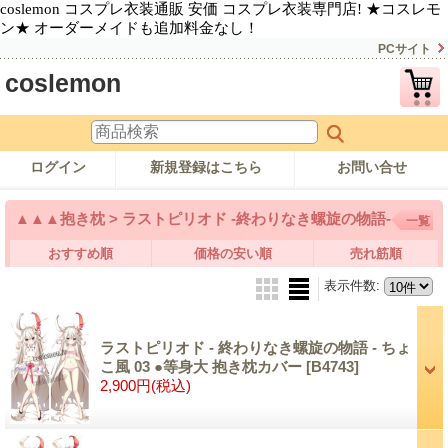
coslemon コスプレ衣装通販 安価 コスプレ衣装専門店! ★コスレモ
ン★ オーダーメイドも追加料金なし！
PCサイト
coslemon
ログイン
新規登録はこちら
お問い合せ
▲▲▲抱き枕 > ラストピリオド -終わりなき螺旋の物語-
一覧
おすすめ順
価格の安い順
売れ筋順
表示件数
:
ラストピリオド - 終わりなき螺旋の物語 - ちょ
こ風 03 ●等身大 抱き枕カバー
[B4743]
2,900円
(税込)