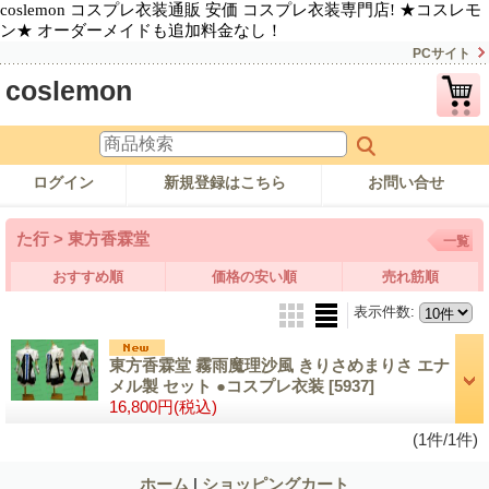
coslemon コスプレ衣装通販 安価 コスプレ衣装専門店! ★コスレモ
ン★ オーダーメイドも追加料金なし！
PCサイト
coslemon
ログイン
新規登録はこちら
お問い合せ
た行 > 東方香霖堂
一覧
おすすめ順
価格の安い順
売れ筋順
表示件数
:
東方香霖堂 霧雨魔理沙風 きりさめまりさ エナ
メル製 セット ●コスプレ衣装
[5937]
16,800円
(税込)
(1件/1件)
ホーム
|
ショッピングカート