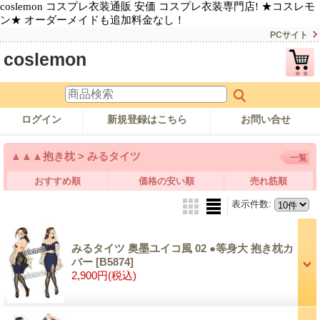
coslemon コスプレ衣装通販 安価 コスプレ衣装専門店! ★コスレモ
ン★ オーダーメイドも追加料金なし！
PCサイト
coslemon
ログイン
新規登録はこちら
お問い合せ
▲▲▲抱き枕 > みるタイツ
一覧
おすすめ順
価格の安い順
売れ筋順
表示件数
:
みるタイツ 奥墨ユイコ風 02 ●等身大 抱き枕カ
バー
[B5874]
2,900円
(税込)