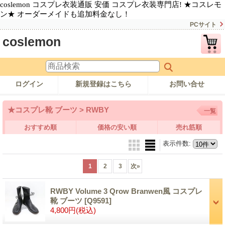
coslemon コスプレ衣装通販 安価 コスプレ衣装専門店! ★コスレモ
ン★ オーダーメイドも追加料金なし！
PCサイト
coslemon
ログイン
新規登録はこちら
お問い合せ
★コスプレ靴 ブーツ > RWBY
一覧
おすすめ順
価格の安い順
売れ筋順
表示件数
:
1
2
3
次
»
RWBY Volume 3 Qrow Branwen風 コスプレ
靴 ブーツ
[Q9591]
4,800円
(税込)