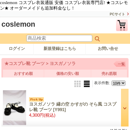
coslemon コスプレ衣装通販 安価 コスプレ衣装専門店! ★コスレモ
ン★ オーダーメイドも追加料金なし！
PCサイト
coslemon
ログイン
新規登録はこちら
お問い合せ
★コスプレ靴 ブーツ > ヨスガノソラ
一覧
おすすめ順
価格の安い順
売れ筋順
表示件数
:
ヨスガノソラ 縁の空 かすがの そら風 コスプ
レ靴 ブーツ
[Y991]
4,300円
(税込)