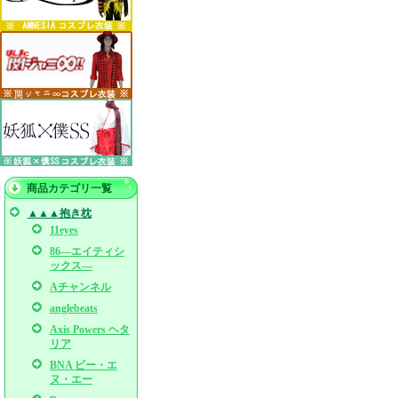
商品カテゴリ一覧
▲▲▲抱き枕
11eyes
86―エイティシ
ックス―
Aチャンネル
anglebeats
Axis Powers ヘタ
リア
BNA ビー・エ
ヌ・エー