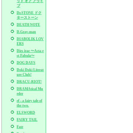
ッド オア アライ
ブ
Dr.STONE ドク
ターストーン
DEATH NOTE
D.Gray-man
DIABOLIK LOV
ERS
Dies irae 〜Acta e
st Fabula〜
DOG DAYS
Doki Doki Literat
ure Club!
DRACU-RIOT!
DRAMAtical Mu
rder
ef - a fairy tale of
the two.
ELSWORD
FAIRY TAIL
Fate