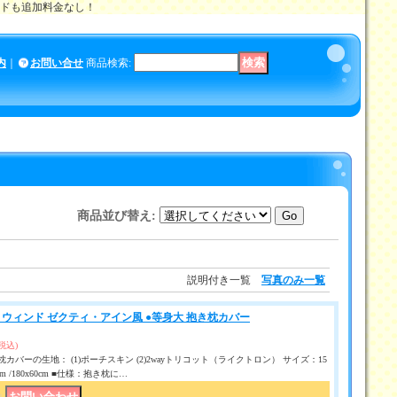
メイドも追加料金なし！
内
｜
お問い合せ
商品検索
:
商品並び替え
:
説明付き一覧
写真のみ一覧
ウィンド ゼクティ・アイン風 ●等身大 抱き枕カバー
(税込)
カバーの生地： (1)ポーチスキン (2)2wayトリコット（ライクトロン） サイズ：15
50 cm /180x60cm ■仕様：抱き枕に…