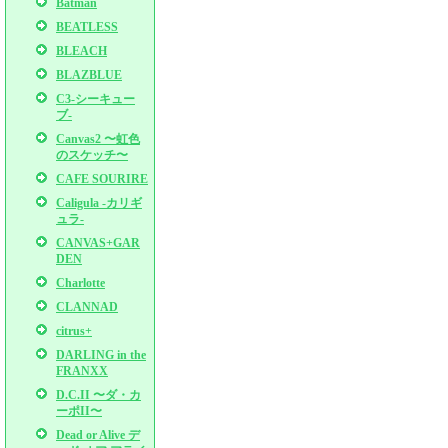
Batman
BEATLESS
BLEACH
BLAZBLUE
C3-シーキュー
ブ-
Canvas2 〜虹色
のスケッチ〜
CAFE SOURIRE
Caligula -カリギ
ュラ-
CANVAS+GAR
DEN
Charlotte
CLANNAD
citrus+
DARLING in the
FRANXX
D.C.II 〜ダ・カ
ーポII〜
Dead or Alive デ