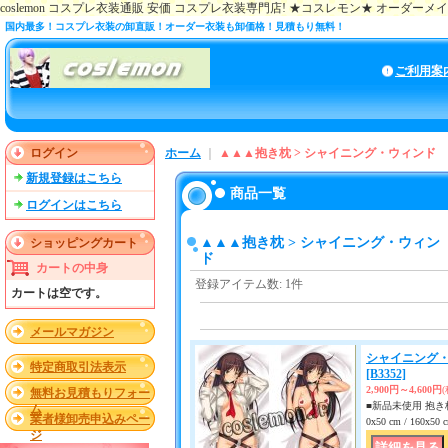
coslemon コスプレ衣装通販 安価 コスプレ衣装専門店! ★コスレモン★ オーダー
国内最多！コスプレ衣装の卸直販！オーダー衣装も卸価格！見積もり無料！
ご利用案
ログイン
ホーム
｜
▲▲▲抱き枕 > シャイニング・ウィンド
新規登録はこちら
商品一覧
ログインはこちら
▲▲▲抱き枕 > シャイニング・ウィン
ショッピングカート
ド
カートの中身
登録アイテム数
:
1件
カートは空です。
メールマガジン
シャイニング・
特定商取引法表示
[B3352]
2,900円～4,600円
無料お見積もりフォー
■新品未使用 抱き枕
ム
業者様卸売申込みペー
0x50 cm / 160x
ジ