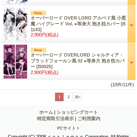
オーバーロード OVER LORD アルベド風 小悪
魔 ハイグレード Vol. ●等身大 抱き枕カバー
[B
1143]
2,900円
(税込)
オーバーロード OVERLORD シャルティア・
ブラッドフォールン風 02 ●等身大 抱き枕カバ
ー
[B0025]
2,900円
(税込)
(10件/11件)
1
2
次
»
ホーム
|
ショッピングカート
特定商取引法表示
|
ご利用案内
PCサイト
Copyright (C) 2008 ｃｏｓｌｅｍｏｎ Corporation. All Rights