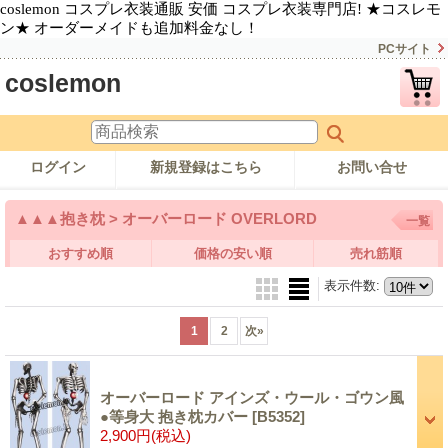
coslemon コスプレ衣装通販 安価 コスプレ衣装専門店! ★コスレモ
ン★ オーダーメイドも追加料金なし！
PCサイト
coslemon
ログイン
新規登録はこちら
お問い合せ
▲▲▲抱き枕 > オーバーロード OVERLORD
一覧
おすすめ順
価格の安い順
売れ筋順
表示件数
:
1
2
次
»
オーバーロード アインズ・ウール・ゴウン風
●等身大 抱き枕カバー
[B5352]
2,900円
(税込)