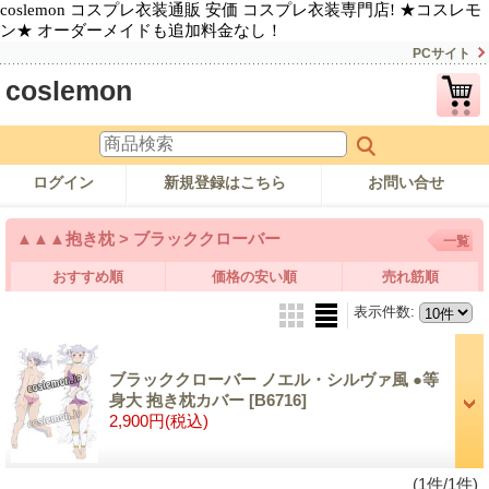
coslemon コスプレ衣装通販 安価 コスプレ衣装専門店! ★コスレモ
ン★ オーダーメイドも追加料金なし！
PCサイト
coslemon
ログイン
新規登録はこちら
お問い合せ
▲▲▲抱き枕 > ブラッククローバー
一覧
おすすめ順
価格の安い順
売れ筋順
表示件数
:
ブラッククローバー ノエル・シルヴァ風 ●等
身大 抱き枕カバー
[B6716]
2,900円
(税込)
(1件/1件)