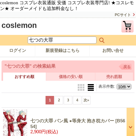
coslemon コスプレ衣装通販 安価 コスプレ衣装専門店! ★コスレモ
ン★ オーダーメイドも追加料金なし！
PCサイト
coslemon
ログイン
新規登録はこちら
お問い合せ
"七つの大罪"
の
検索結果
戻る
おすすめ順
価格の安い順
売れ筋順
表示件数
:
1
2
3
4
次
»
七つの大罪 バン風 ●等身大 抱き枕カバー
[B56
54]
2,900円
(税込)