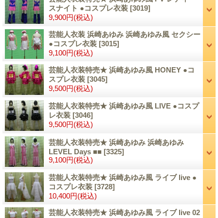
スナイト ●コスプレ衣装
[3019]
9,900円
(税込)
芸能人衣装 浜崎あゆみ 浜崎あゆみ風 セクシー
●コスプレ衣装
[3015]
9,100円
(税込)
芸能人衣装特売★ 浜崎あゆみ風 HONEY ●コ
スプレ衣装
[3045]
9,500円
(税込)
芸能人衣装特売★ 浜崎あゆみ風 LIVE ●コスプ
レ衣装
[3046]
9,500円
(税込)
芸能人衣装特売★ 浜崎あゆみ 浜崎あゆみ
LEVEL Days ■■
[3325]
9,100円
(税込)
芸能人衣装特売★ 浜崎あゆみ風 ライブ live ●
コスプレ衣装
[3728]
10,400円
(税込)
芸能人衣装特売★ 浜崎あゆみ風 ライブ live 02