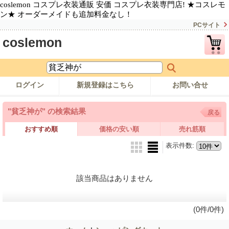
coslemon コスプレ衣装通販 安価 コスプレ衣装専門店! ★コスレモ
ン★ オーダーメイドも追加料金なし！
PCサイト
coslemon
ログイン
新規登録はこちら
お問い合せ
"貧乏神が"
の
検索結果
戻る
おすすめ順
価格の安い順
売れ筋順
表示件数
:
該当商品はありません
(0件/0件)