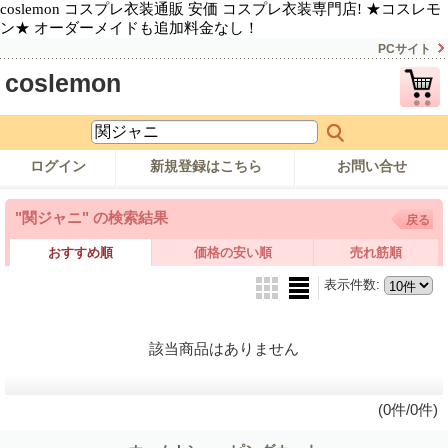
coslemon コスプレ衣装通販 安価 コスプレ衣装専門店! ★コスレモ
ン★ オーダーメイドも追加料金なし！
PCサイト
coslemon
ログイン
新規登録はこちら
お問い合せ
"関ジャニ"
の
検索結果
戻る
おすすめ順
価格の安い順
売れ筋順
表示件数
:
該当商品はありません
(0件/0件)